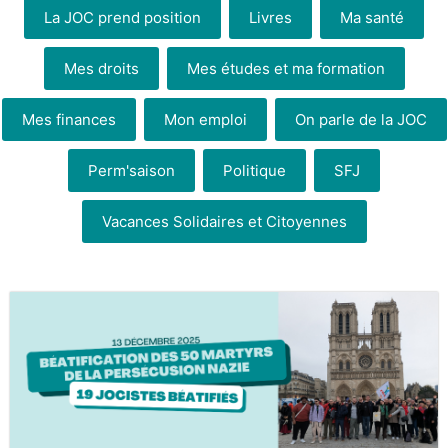
La JOC prend position
Livres
Ma santé
Mes droits
Mes études et ma formation
Mes finances
Mon emploi
On parle de la JOC
Perm'saison
Politique
SFJ
Vacances Solidaires et Citoyennes