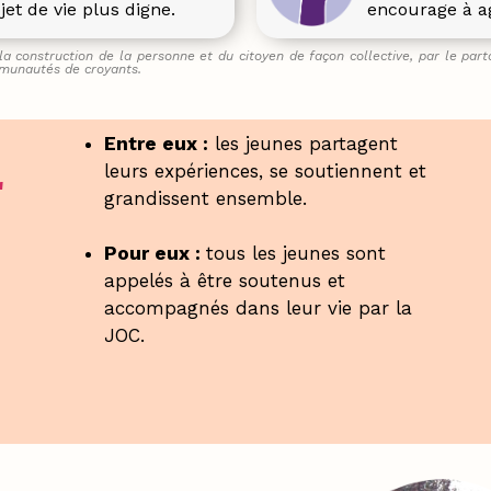
et de vie plus digne.
encourage à ag
la construction de la personne et du citoyen de façon collective, par le part
mmunautés de croyants.
Entre eux :
les jeunes partagent
leurs expériences, se soutiennent et
r
grandissent ensemble.
Pour eux :
tous les jeunes sont
appelés à être soutenus et
accompagnés dans leur vie par la
JOC.