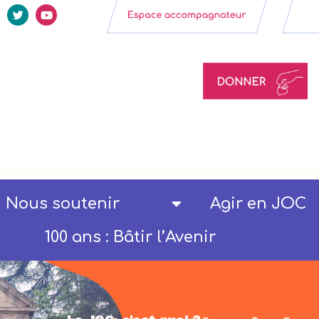
Nous soutenir
Agir en JOC
100 ans : Bâtir l’Avenir