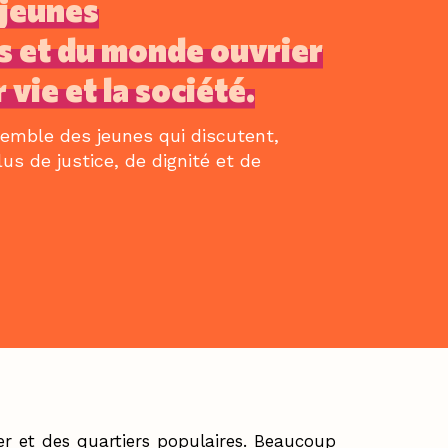
 jeunes
s et du monde ouvrier
 vie et la société.
semble des jeunes qui discutent,
us de justice, de dignité et de
ier et des quartiers populaires. Beaucoup