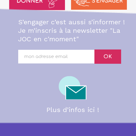
S’engager c’est aussi s’informer !
Je m’inscris à la newsletter "La
JOC en c'moment"
OK
Plus d’infos ici !