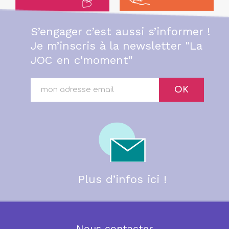
S’engager c’est aussi s’informer !
Je m’inscris à la newsletter "La
JOC en c'moment"
OK
Plus d’infos ici !
Nous contacter