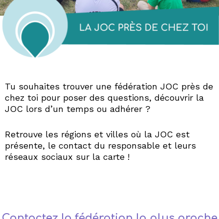
Tu souhaites trouver une fédération JOC près de
chez toi pour poser des questions, découvrir la
JOC lors d’un temps ou adhérer ?
Retrouve les régions et villes où la JOC est
présente, le contact du responsable et leurs
réseaux sociaux sur la carte !
Leaflet
|
Tiles © Esri — Source: Esri, DeLorme, NAVTEQ, USGS, Intermap, iPC,
NRCAN, Esri Japan, METI, Esri China (Hong Kong), Esri (Thailand), TomTom, 2012
109
+
Contactez la fédération la plus proche