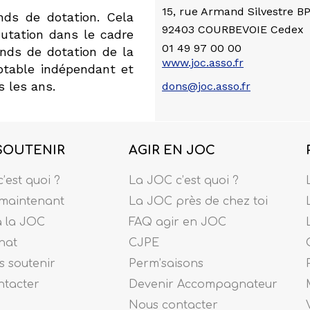
15, rue Armand Silvestre B
nds de dotation. Cela
92403 COURBEVOIE Cedex
utation dans le cadre
01 49 97 00 00
onds de dotation de la
www.joc.asso.fr
ptable indépendant et
 les ans.
dons@joc.asso.fr
SOUTENIR
AGIR EN JOC
’est quoi ?
La JOC c’est quoi ?
maintenant
La JOC près de chez toi
à la JOC
FAQ agir en JOC
nat
CJPE
 soutenir
Perm’saisons
ntacter
Devenir Accompagnateur
Nous contacter