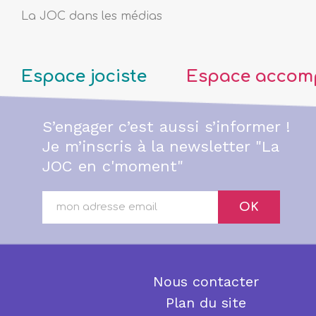
La JOC dans les médias
Espace jociste
Espace accom
S’engager c’est aussi s’informer !
Je m’inscris à la newsletter "La
JOC en c'moment"
OK
Nous contacter
Plan du site