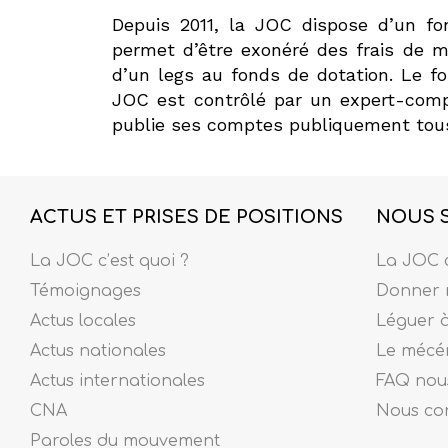
Depuis 2011, la JOC dispose d’un fo
permet d’être exonéré des frais de m
d’un legs au fonds de dotation. Le f
JOC est contrôlé par un expert-com
publie ses comptes publiquement tous
ACTUS ET PRISES DE POSITIONS
NOUS 
La JOC c’est quoi ?
La JOC c
Témoignages
Donner 
Actus locales
Léguer 
Actus nationales
Le mécé
Actus internationales
FAQ nous
CNA
Nous co
Paroles du mouvement