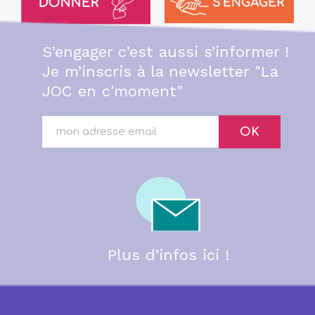
S’engager c’est aussi s’informer !
Je m’inscris à la newsletter "La
JOC en c'moment"
OK
Plus d’infos ici !