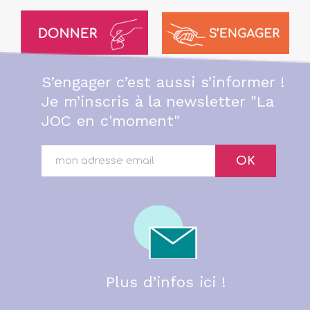
S’engager c’est aussi s’informer !
Je m’inscris à la newsletter "La
JOC en c'moment"
OK
Plus d’infos ici !