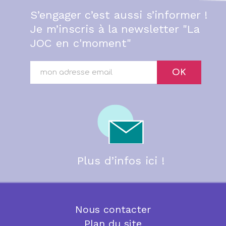
S’engager c’est aussi s’informer !
Je m’inscris à la newsletter "La
JOC en c'moment"
OK
Plus d’infos ici !
Nous contacter
Plan du site