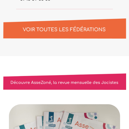
Leaflet
|
Tiles © Esri — Source: Esri, DeLorme, NAVTEQ, USGS, Intermap, iPC,
NRCAN, Esri Japan, METI, Esri China (Hong Kong), Esri (Thailand), TomTom, 2012
109
+
−