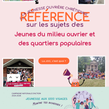
RÉFÉRENCE
La
sur les sujets des
Jeunes du milieu ouvrier et
des quartiers populaires
La JOC, c'est quoi ?
keyboard_arrow_up
keyboard_arrow_down