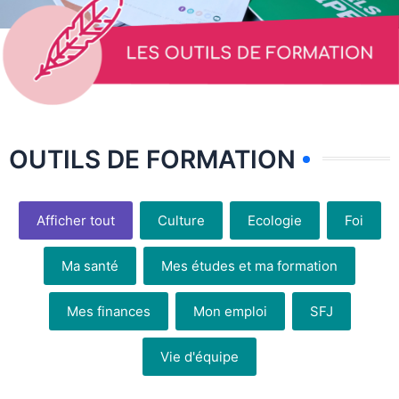
OUTILS DE FORMATION
Afficher tout
Culture
Ecologie
Foi
Ma santé
Mes études et ma formation
Mes finances
Mon emploi
SFJ
Vie d'équipe