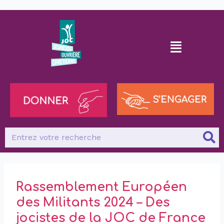
Rassemblement Européen
des Militants 2024 – Des
jocistes de la JOC de France