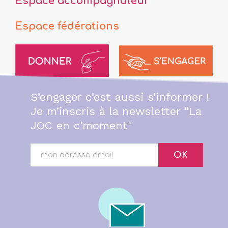
Espace accompagnateur
Espace fédérations
S’engager c’est aussi s’informer !
Je m’inscris à la newsletter "La
JOC en c'moment"
OK