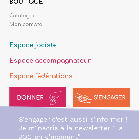
BOUTIQUE
Catalogue
Mon compte
Espace jociste
Espace accompagnateur
Espace fédérations
S’engager c’est aussi s’informer !
Je m’inscris à la newsletter "La
JOC en c'moment"