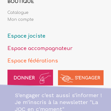
BOUTIQUE
Catalogue
Mon compte
Espace jociste
Espace accompagnateur
Espace fédérations
S’engager c’est aussi s’informer !
Je m’inscris à la newsletter "La
JOC en c'moment"