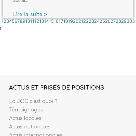
Social…
Lire la suite >
1
2
3
4
5
6
7
8
9
10
11
12
13
14
15
16
17
18
19
20
21
22
23
24
25
26
27
28
29
30
3
s
ACTUS ET PRISES DE POSITIONS
La JOC c’est quoi ?
Témoignages
Actus locales
Actus nationales
Actus internationales