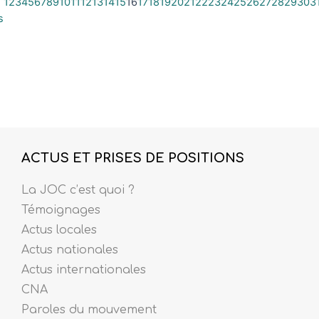
1
2
3
4
5
6
7
8
9
10
11
12
13
14
15
16
17
18
19
20
21
22
23
24
25
26
27
28
29
30
3
s
ACTUS ET PRISES DE POSITIONS
La JOC c’est quoi ?
Témoignages
Actus locales
Actus nationales
Actus internationales
CNA
Paroles du mouvement