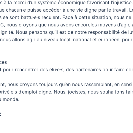
·s à la merci d’un système économique favorisant l’injustice.
e chacun·e puisse accéder à une vie digne par le travail. L
s se sont battu·e·s reculent. Face à cette situation, nous ne
OC, nous croyons que nous avons encoreles moyens d’agir, a
gnité. Nous pensons qu’il est de notre responsabilité de lut
 nous allons agir au niveau local, national et européen, pour 
ces
t pour rencontrer des élu·e·s, des partenaires pour faire co
, nous croyons toujours qu’en nous rassemblant, en sensibi
privé·e·s d’emploi digne. Nous, jocistes, nous souhaitons fa
du monde.
C