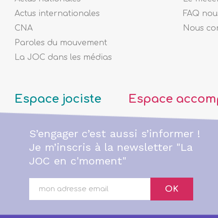
Actus internationales
FAQ nous
CNA
Nous co
Paroles du mouvement
La JOC dans les médias
Espace jociste
Espace accom
S’engager c’est aussi s’informer !
Je m’inscris à la newsletter "La
JOC en c'moment"
OK