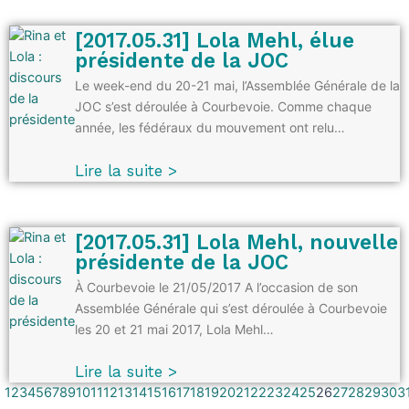
[2017.05.31] Lola Mehl, élue
présidente de la JOC
Le week-end du 20-21 mai, l’Assemblée Générale de la
JOC s’est déroulée à Courbevoie. Comme chaque
année, les fédéraux du mouvement ont relu…
Lire la suite >
[2017.05.31] Lola Mehl, nouvelle
présidente de la JOC
À Courbevoie le 21/05/2017 A l’occasion de son
Assemblée Générale qui s’est déroulée à Courbevoie
les 20 et 21 mai 2017, Lola Mehl…
Lire la suite >
1
2
3
4
5
6
7
8
9
10
11
12
13
14
15
16
17
18
19
20
21
22
23
24
25
26
27
28
29
30
3