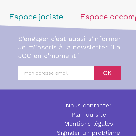
Espace jociste
Espace accom
S’engager c’est aussi s’informer !
Je m’inscris à la newsletter "La
JOC en c'moment"
OK
Nous contacter
Plan du site
Mentions légales
Signaler un problème