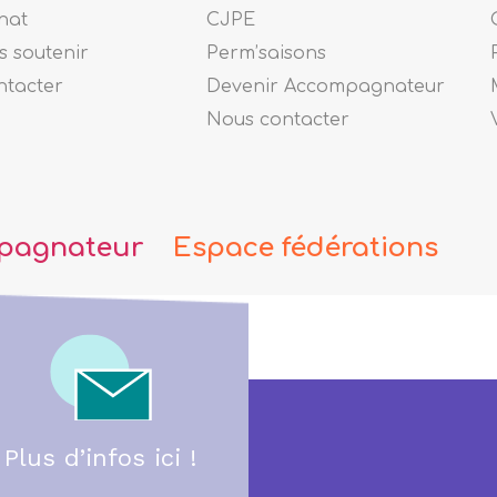
nat
CJPE
 soutenir
Perm’saisons
ntacter
Devenir Accompagnateur
Nous contacter
pagnateur
Espace fédérations
Plus d’infos ici !