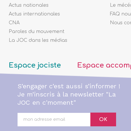
Actus nationales
Le mécé
Actus internationales
FAQ nous
CNA
Nous co
Paroles du mouvement
La JOC dans les médias
Espace jociste
Espace accom
S’engager c’est aussi s’informer !
Je m’inscris à la newsletter "La
JOC en c'moment"
OK