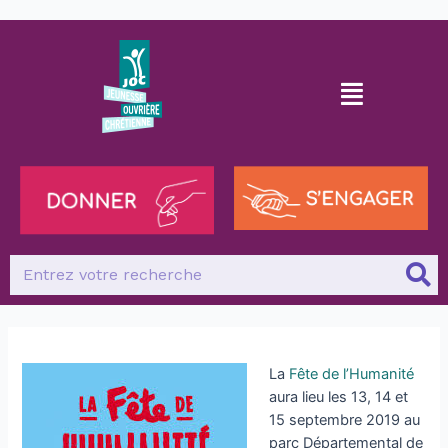
La
Fête de l’Humanité
aura lieu les 13, 14 et
15 septembre 2019 au
parc Départemental de