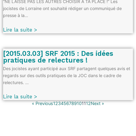
“NE LAISSE PAS LES AUTRES CHOISIR A TA PLACE !” Les
jocistes de Lorraine ont souhaité rédiger un communiqué de
presse à la…
Lire la suite >
[2015.03.03] SRF 2015 : Des idées
pratiques de relectures !
Des jocistes ayant participé aux SRF partagent quelques avis et
regards sur des outils pratiques de la JOC dans le cadre de
relectures. …
Lire la suite >
« Previous
1
2
3
4
5
6
7
8
9
10
11
12
Next »