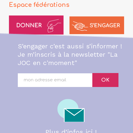
Espace fédérations
S’engager c’est aussi s’informer !
Je m’inscris à la newsletter "La
JOC en c'moment"
OK
Plus d’infos ici !