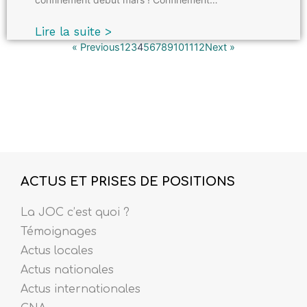
Lire la suite >
« Previous
1
2
3
4
5
6
7
8
9
10
11
12
Next »
ACTUS ET PRISES DE POSITIONS
La JOC c’est quoi ?
Témoignages
Actus locales
Actus nationales
Actus internationales