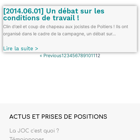
[2014.06.01] Un débat sur les
conditions de travail !
Clin d’œil et coup de chapeau aux jocistes de Poitiers ! Ils ont
organisé dans le cadre de la campagne, un débat sur…
Lire la suite >
« Previous
1
2
3
4
5
6
7
8
9
10
11
12
ACTUS ET PRISES DE POSITIONS
La JOC c’est quoi ?
Témoignages