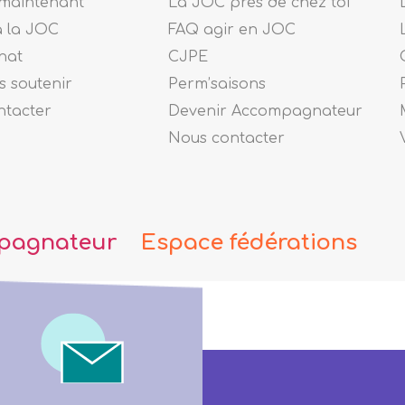
maintenant
La JOC près de chez toi
à la JOC
FAQ agir en JOC
nat
CJPE
 soutenir
Perm’saisons
ntacter
Devenir Accompagnateur
Nous contacter
pagnateur
Espace fédérations