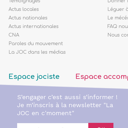
Témoignages
Donner 
Actus locales
Léguer 
Actus nationales
Le mécé
Actus internationales
FAQ nous
CNA
Nous co
Paroles du mouvement
La JOC dans les médias
Espace jociste
Espace accom
S’engager c’est aussi s’informer !
Je m’inscris à la newsletter "La
JOC en c'moment"