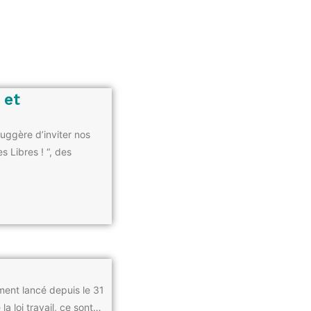
 et
uggère d’inviter nos
s Libres ! “, des
ment lancé depuis le 31
a loi travail, ce sont…