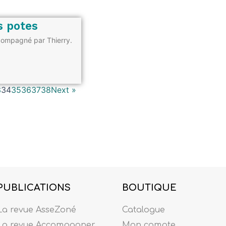
s potes
ccompagné par Thierry.
3
34
35
36
37
38
Next »
PUBLICATIONS
BOUTIQUE
La revue AsseZoné
Catalogue
La revue Accompagner
Mon compte