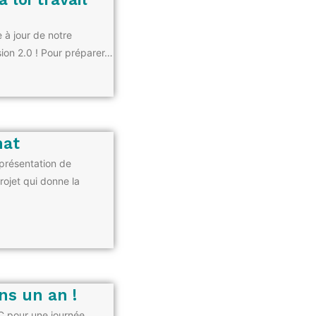
 à jour de notre
ersion 2.0 ! Pour préparer…
hat
 présentation de
rojet qui donne la
ns un an !
C pour une journée