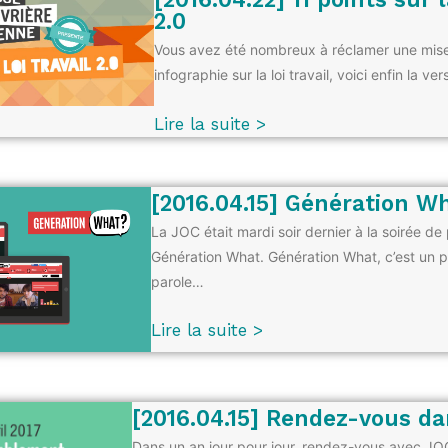
2.0
Vous avez été nombreux à réclamer une mise
infographie sur la loi travail, voici enfin la v
Lire la suite >
[2016.04.15] Génération W
La JOC était mardi soir dernier à la soirée de
Génération What. Génération What, c’est un p
parole…
Lire la suite >
[2016.04.15] Rendez-vous da
Dans un an jour pour jour, rendez-vous avec JO