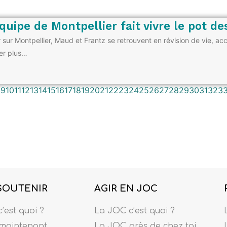
équipe de Montpellier fait vivre le pot de
sur Montpellier, Maud et Frantz se retrouvent en révision de vie, a
ler plus…
8
9
10
11
12
13
14
15
16
17
18
19
20
21
22
23
24
25
26
27
28
29
30
31
32
3
SOUTENIR
AGIR EN JOC
’est quoi ?
La JOC c’est quoi ?
maintenant
La JOC près de chez toi