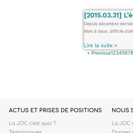
[2015.03.31] L’
Depuis décembre dernier 
Mais à deux, difficile d’al
Lire la suite >
« Previous
1
2
3
4
5
6
7
ACTUS ET PRISES DE POSITIONS
NOUS 
La JOC c’est quoi ?
La JOC c
Témoignages
Donner 