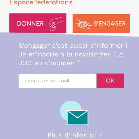
Espace fédérations
S’engager c’est aussi s’informer !
Je m’inscris à la newsletter "La
JOC en c'moment"
OK
Plus d’infos ici !