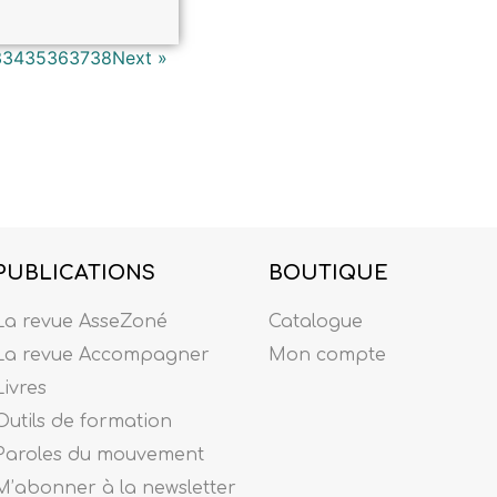
3
34
35
36
37
38
Next »
PUBLICATIONS
BOUTIQUE
La revue AsseZoné
Catalogue
La revue Accompagner
Mon compte
Livres
Outils de formation
Paroles du mouvement
M’abonner à la newsletter