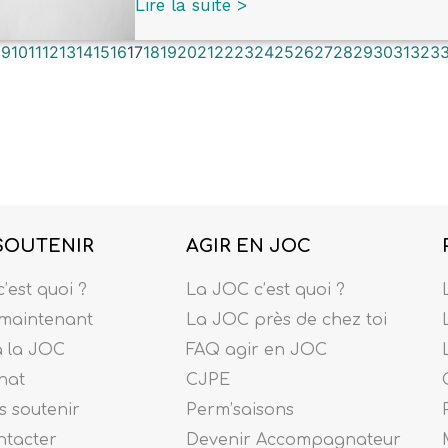
Lire la suite >
8
9
10
11
12
13
14
15
16
17
18
19
20
21
22
23
24
25
26
27
28
29
30
31
32
3
SOUTENIR
AGIR EN JOC
’est quoi ?
La JOC c’est quoi ?
maintenant
La JOC près de chez toi
à la JOC
FAQ agir en JOC
nat
CJPE
 soutenir
Perm’saisons
ntacter
Devenir Accompagnateur