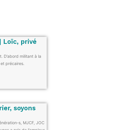
 Loïc, privé
. D’abord militant à la
et précaires.
rier, soyons
Génération-s, MJCF, JOC
aunes a pris de l’ampleur