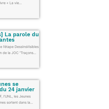
livre « La vie…
s] La parole du
antes
ce l’étape DessInsVisibles
on de la JOC “Traçons…
eunes se
 du 24 janvier
F, l’UNL, les Jeunes
nes sortent dans la…