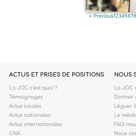
« Previous
1
2
3
4
5
6
7
ACTUS ET PRISES DE POSITIONS
NOUS 
La JOC c’est quoi ?
La JOC c
Témoignages
Donner 
Actus locales
Léguer 
Actus nationales
Le mécé
Actus internationales
FAQ nous
CNA
Nous co