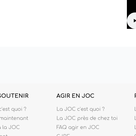
SOUTENIR
AGIR EN JOC
’est quoi ?
La JOC c’est quoi ?
maintenant
La JOC près de chez toi
à la JOC
FAQ agir en JOC