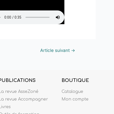
Article suivant
→
PUBLICATIONS
BOUTIQUE
La revue AsseZoné
Catalogue
La revue Accompagner
Mon compte
Livres