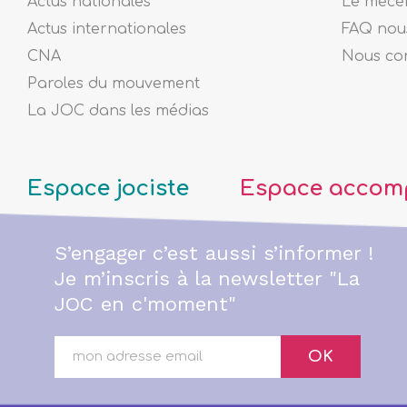
Actus nationales
Le mécé
Actus internationales
FAQ nous
CNA
Nous co
Paroles du mouvement
La JOC dans les médias
Espace jociste
Espace accom
S’engager c’est aussi s’informer !
Je m’inscris à la newsletter "La
JOC en c'moment"
OK