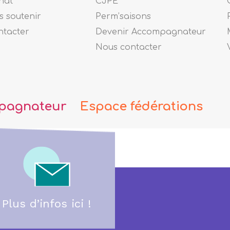
nat
CJPE
 soutenir
Perm’saisons
ntacter
Devenir Accompagnateur
Nous contacter
pagnateur
Espace fédérations
Plus d’infos ici !