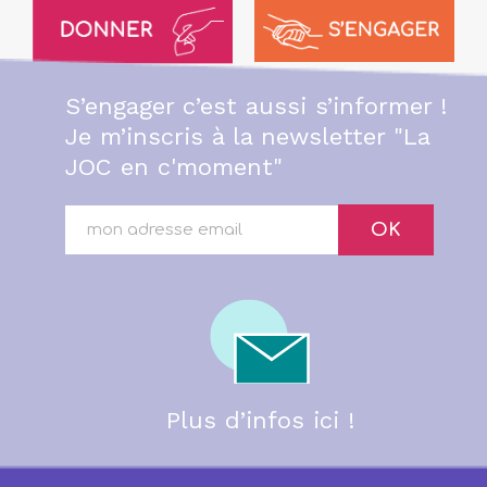
S’engager c’est aussi s’informer !
Je m’inscris à la newsletter "La
JOC en c'moment"
OK
Plus d’infos ici !