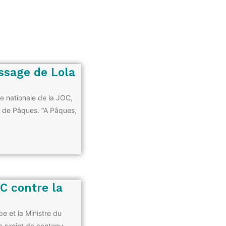
ssage de Lola
e nationale de la JOC,
on de Pâques. “A Pâques,
OC contre la
pe et la Ministre du
e projet de contenu