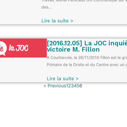
des…
Lire la suite >
[2016.12.05] La JOC inqui
victoire M. Fillon
A Courbevoie, le 28/11/2016 Fillon est le g
Primaire de la Droite et du Centre avec u
Lire la suite >
« Previous
1
2
3
4
5
6