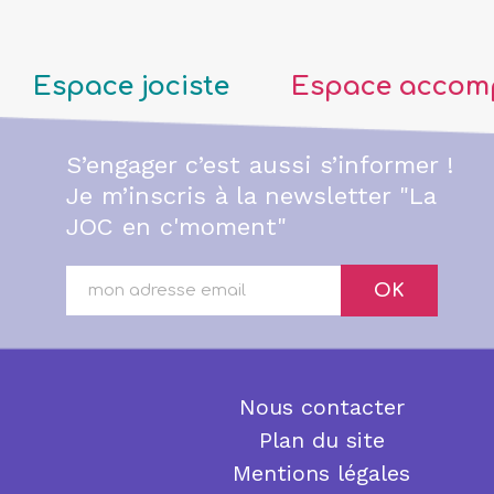
Espace jociste
Espace accom
S’engager c’est aussi s’informer !
Je m’inscris à la newsletter "La
JOC en c'moment"
OK
Nous contacter
Plan du site
Mentions légales