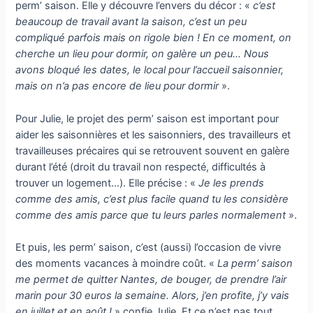
perm’ saison. Elle y découvre l’envers du décor : «
c’est
beaucoup de travail avant la saison, c’est un peu
compliqué parfois mais on rigole bien ! En ce moment, on
cherche un lieu pour dormir, on galère un peu… Nous
avons bloqué les dates, le local pour l’accueil saisonnier,
mais on n’a pas encore de lieu pour dormir
».
Pour Julie, le projet des perm’ saison est important pour
aider les saisonnières et les saisonniers, des travailleurs et
travailleuses précaires qui se retrouvent souvent en galère
durant l’été (droit du travail non respecté, difficultés à
trouver un logement…). Elle pré­cise : «
Je les prends
comme des amis, c’est plus facile quand tu les considère
comme des amis parce que tu leurs parles normale­ment
».
Et puis, les perm’ saison, c’est (aussi) l’occa­sion de vivre
des moments vacances à moindre coût. «
La perm’ saison
me permet de quitter Nantes, de bouger, de prendre l’air
marin pour 30 euros la semaine. Alors, j’en profite, j’y vais
en juillet et en août !
» confie Julie. Et ce n’est pas tout,