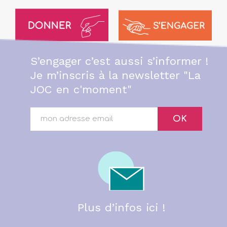
S’engager c’est aussi s’informer !
Je m’inscris à la newsletter "La
JOC en c'moment"
OK
Plus d’infos ici !