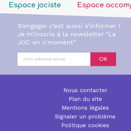
Espace jociste
Espace accom
S’engager c’est aussi s’informer !
Je m’inscris à la newsletter "La
JOC en c'moment"
OK
Nous contacter
Plan du site
Mentions légales
Signaler un problème
Politique cookies