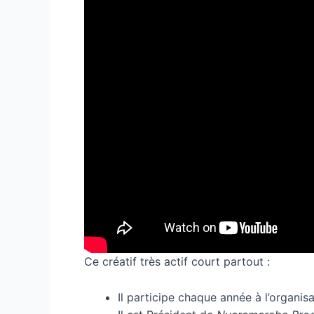
Ce créatif très actif court partout :
Il participe chaque année à l’organi