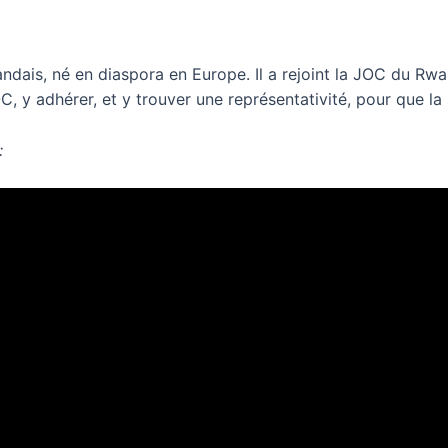
ndais, né en diaspora en Europe
. Il a rejoint la JOC du Rwa
, y adhérer, et y trouver une représentativité, pour que la
: