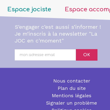
Espace jociste
Espace accom
S’engager c’est aussi s’informer !
Je m’inscris à la newsletter "La
JOC en c'moment"
OK
Nous contacter
Plan du site
Mentions légales
Signaler un problème