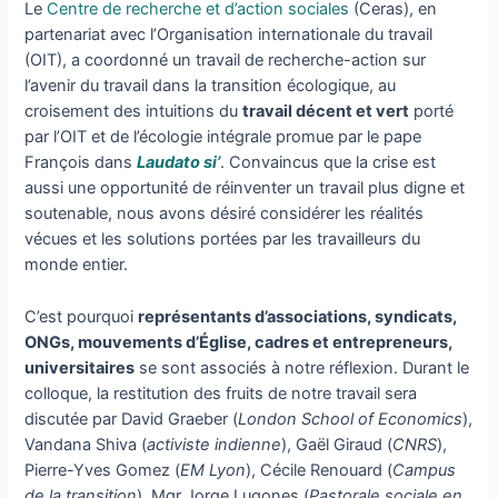
Le
Centre de recherche et d’action sociales
(Ceras), en
partenariat avec l’Organisation internationale du travail
(OIT), a coordonné un travail de recherche-action sur
l’avenir du travail dans la transition écologique, au
croisement des intuitions du
travail décent et vert
porté
par l’OIT et de l’écologie intégrale promue par le pape
François dans
Laudato si’
. Convaincus que la crise est
aussi une opportunité de réinventer un travail plus digne et
soutenable, nous avons désiré considérer les réalités
vécues et les solutions portées par les travailleurs du
monde entier.
C’est pourquoi
représentants d’associations, syndicats,
ONGs, mouvements d’Église, cadres et entrepreneurs,
universitaires
se sont associés à notre réflexion. Durant le
colloque, la restitution des fruits de notre travail sera
discutée par David Graeber (
London School of Economics
),
Vandana Shiva (
activiste indienne
), Gaël Giraud (
CNRS
),
Pierre-Yves Gomez (
EM Lyon
), Cécile Renouard (
Campus
de la transition
), Mgr Jorge Lugones (
Pastorale sociale en