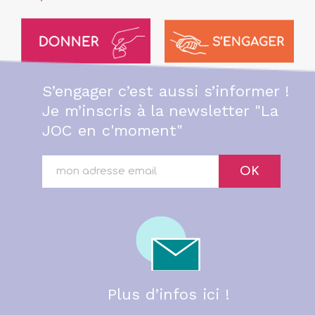
S’engager c’est aussi s’informer !
Je m’inscris à la newsletter "La
JOC en c'moment"
OK
Plus d’infos ici !