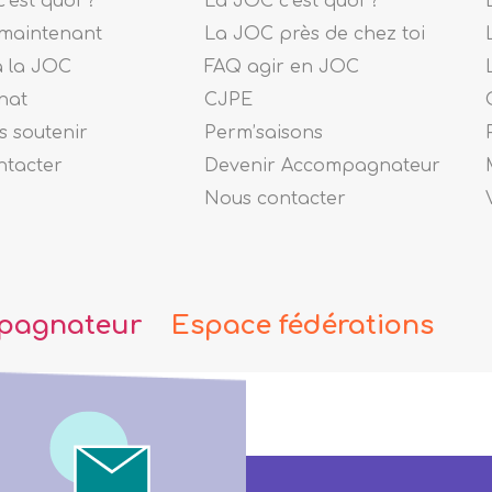
’est quoi ?
La JOC c’est quoi ?
maintenant
La JOC près de chez toi
à la JOC
FAQ agir en JOC
nat
CJPE
 soutenir
Perm’saisons
ntacter
Devenir Accompagnateur
Nous contacter
pagnateur
Espace fédérations