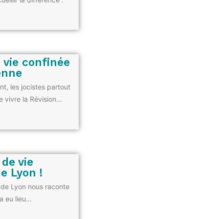
e vie confinée
enne
t, les jocistes partout
e vivre la Révision…
 de vie
e Lyon !
 de Lyon nous raconte
a eu lieu…