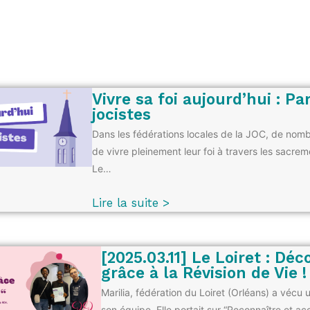
Vivre sa foi aujourd’hui : P
jocistes
Dans les fédérations locales de la JOC, de nomb
de vivre pleinement leur foi à travers les sacre
Le…
Lire la suite >
[2025.03.11] Le Loiret : Déc
grâce à la Révision de Vie !
Marilia, fédération du Loiret (Orléans) a vécu
son équipe. Elle portait sur “Reconnaître et accu