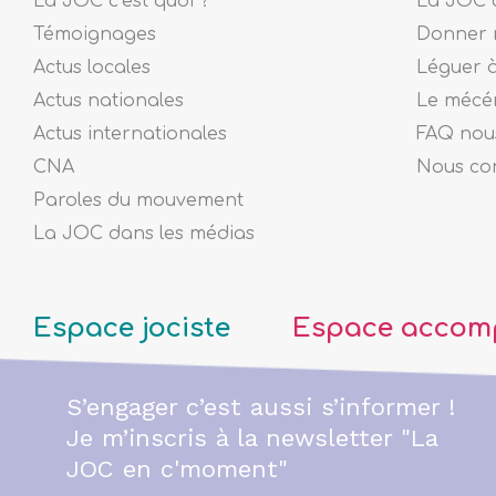
La JOC c’est quoi ?
La JOC c
Témoignages
Donner 
Actus locales
Léguer 
Actus nationales
Le mécé
Actus internationales
FAQ nous
CNA
Nous co
Paroles du mouvement
La JOC dans les médias
Espace jociste
Espace accom
S’engager c’est aussi s’informer !
Je m’inscris à la newsletter "La
JOC en c'moment"