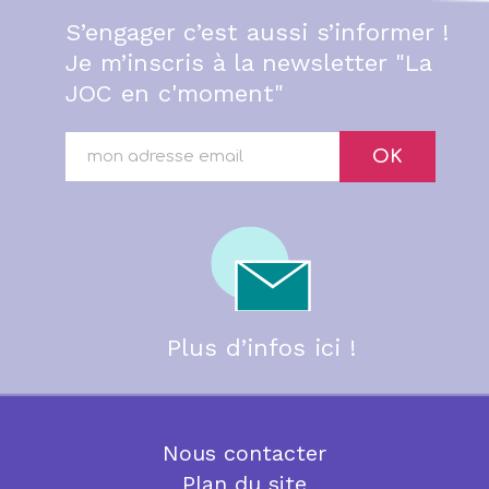
S’engager c’est aussi s’informer !
Je m’inscris à la newsletter "La
JOC en c'moment"
OK
Plus d’infos ici !
Nous contacter
Plan du site