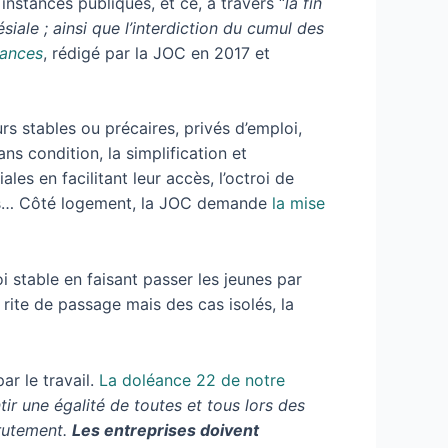
nstances publiques, et ce, à travers “
la fin
iale ; ainsi que l’interdiction du cumul des
éances
, rédigé par la JOC en 2017 et
rs stables ou précaires, privés d’emploi,
ns condition, la simplification et
les en facilitant leur accès, l’octroi de
les… Côté logement, la JOC demande
la mise
i stable en faisant passer les jeunes par
rite de passage mais des cas isolés, la
ar le travail.
La doléance 22 de notre
ir une égalité de toutes et tous lors des
crutement.
Les entreprises doivent