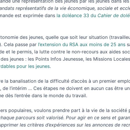
nde une représentation des jeunes par les jeunes dans les i
andats représentatifs de la vie économique, sociale et ecclés
emande est exprimée dans
la doléance 33 du
Cahier de dol
onomie des jeunes, quelle que soit leur situation (travailleu
…). Cela passe par
l’extension du RSA aux moins de 25 ans
sa
 et le permis, la lutte contre le non-recours aux aides socia
es jeunes : les Points Infos Jeunesse, les Missions Loca
dables pour les jeunes
.
 la banalisation de la difficulté d’accès à un premier emplo
 de l’intérim … Ces étapes ne doivent en aucun cas être un 
ne dès l’entrée dans le monde du travail.
ers populaires, voulons prendre part à la vie de la société p
aque parcours soit valorisé. Pour agir en ce sens et garant
pprimer les critères d’expériences sur les annonces de re