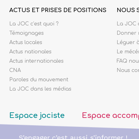
ACTUS ET PRISES DE POSITIONS
NOUS 
La JOC c’est quoi ?
La JOC c
Témoignages
Donner 
Actus locales
Léguer 
Actus nationales
Le mécé
Actus internationales
FAQ nous
CNA
Nous co
Paroles du mouvement
La JOC dans les médias
Espace jociste
Espace accom
S’engager c’est aussi s’informer !