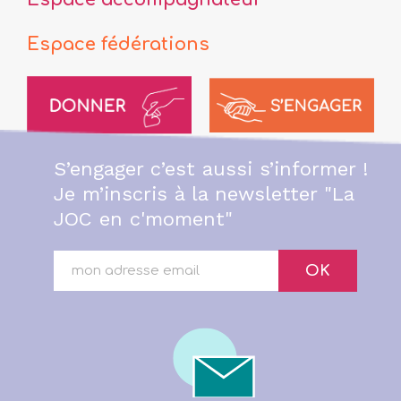
Espace fédérations
S’engager c’est aussi s’informer !
Je m’inscris à la newsletter "La
JOC en c'moment"
OK