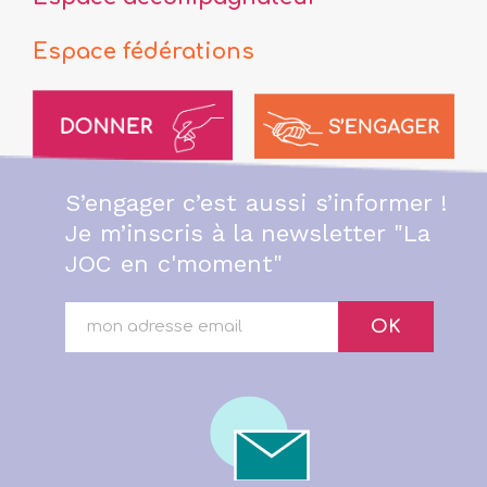
Espace fédérations
S’engager c’est aussi s’informer !
Je m’inscris à la newsletter "La
JOC en c'moment"
OK