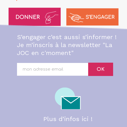
S’engager c’est aussi s’informer !
Je m’inscris à la newsletter "La
JOC en c'moment"
OK
Plus d’infos ici !