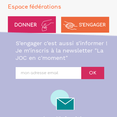
Espace fédérations
S’engager c’est aussi s’informer !
Je m’inscris à la newsletter "La
JOC en c'moment"
OK