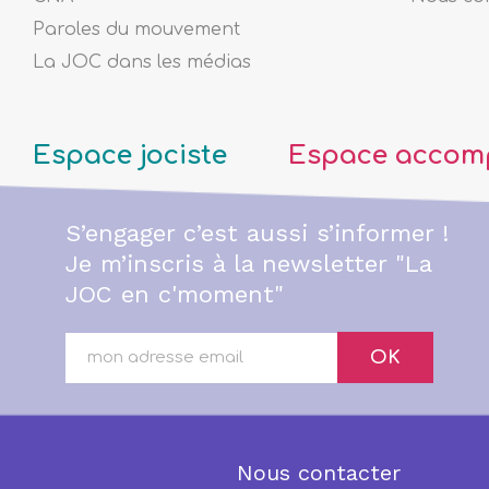
Paroles du mouvement
La JOC dans les médias
Espace jociste
Espace accom
S’engager c’est aussi s’informer !
Je m’inscris à la newsletter "La
JOC en c'moment"
OK
Nous contacter