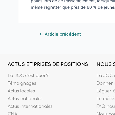
polies lors de ce Rassemblement, lorsqu’ell
même regretter que près de 60 % de jeunes a
←
Article précédent
ACTUS ET PRISES DE POSITIONS
NOUS 
La JOC c’est quoi ?
La JOC c
Témoignages
Donner 
Actus locales
Léguer 
Actus nationales
Le mécé
Actus internationales
FAQ nous
CNA
Nous co