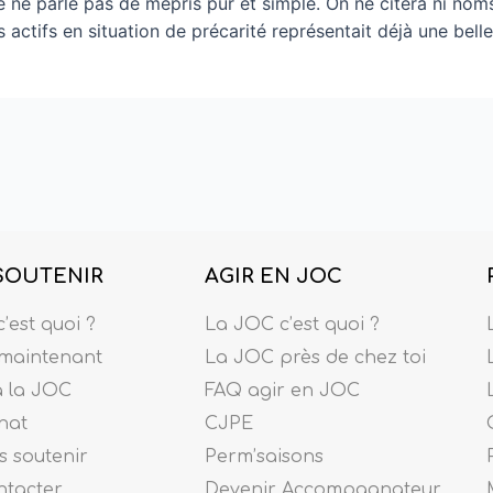
e ne parle pas de mépris pur et simple. On ne citera ni nom
ctifs en situation de précarité représentait déjà une belle
SOUTENIR
AGIR EN JOC
’est quoi ?
La JOC c’est quoi ?
maintenant
La JOC près de chez toi
à la JOC
FAQ agir en JOC
nat
CJPE
 soutenir
Perm’saisons
ntacter
Devenir Accompagnateur