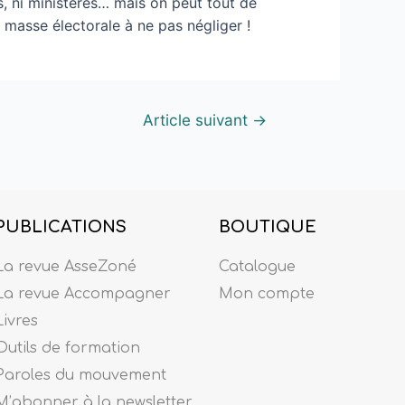
s, ni ministères… mais on peut tout de
 masse électorale à ne pas négliger !
Article suivant
→
PUBLICATIONS
BOUTIQUE
La revue AsseZoné
Catalogue
La revue Accompagner
Mon compte
Livres
Outils de formation
Paroles du mouvement
M’abonner à la newsletter