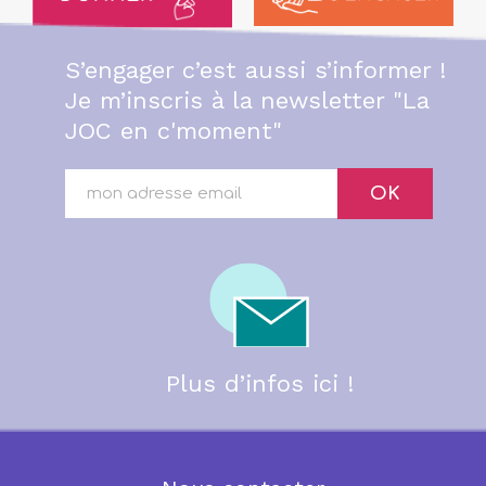
S’engager c’est aussi s’informer !
Je m’inscris à la newsletter "La
JOC en c'moment"
OK
Plus d’infos ici !