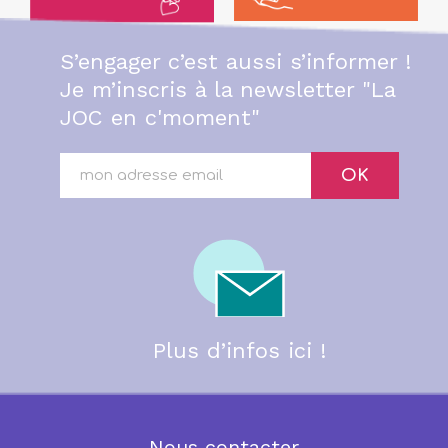
S’engager c’est aussi s’informer !
Je m’inscris à la newsletter "La
JOC en c'moment"
OK
Plus d’infos ici !
Nous contacter