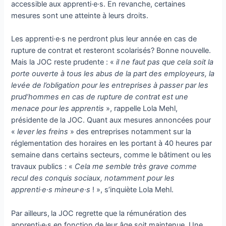
accessible aux apprenti·e·s. En revanche, certaines
mesures sont une atteinte à leurs droits.
Les apprenti·e·s ne perdront plus leur année en cas de
rupture de contrat et resteront scolarisés? Bonne nouvelle.
Mais la JOC reste prudente : «
il ne faut pas que cela soit la
porte ouverte à tous les abus de la part des employeurs, la
levée de l’obligation pour les entreprises à passer par les
prud’hommes en cas de rupture de contrat est une
menace pour les apprentis
», rappelle Lola Mehl,
présidente de la JOC. Quant aux mesures annoncées pour
«
lever les freins
» des entreprises notamment sur la
réglementation des horaires en les portant à 40 heures par
semaine dans certains secteurs, comme le bâtiment ou les
travaux publics : «
Cela me semble très grave comme
recul des conquis sociaux, notamment pour les
apprenti·e·s mineur·e·s
! », s’inquiète Lola Mehl.
Par ailleurs,
la JOC regrette que la rémunération des
apprenti·e·s en fonction de leur âge soit maintenue. Une