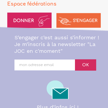
Espace fédérations
S’engager c’est aussi s’informer !
Je m’inscris à la newsletter "La
JOC en c'moment"
OK
Plus d’infos ici !