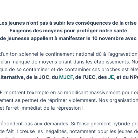
Les jeunes n’ont pas à subir les conséquences de la crise 
Exigeons des moyens pour protéger notre santé.
 de jeunesse appellent à manifester le 10 novembre avec 
un ton solennel le confinement national dû à l’aggravation de
lui d’un manque de moyens criant dans les établissements. N
e de se contaminer et de contaminer ses proches est éleve
’Alternative, de la JOC, du
MJCF,
de l’UEC, des
JE
, et du N
PGE montrent l’exemple en se mobilisant massivement pour ex
ement se permet de réprimer violemment. Nos organisatio
et l’arrêt immédiat de la répression !
épondent pas aux demandes. Si l’enseignement hybride prés
e fait il creuse les inégalités, notamment pour les jeunes de