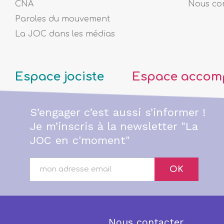
CNA
Nous co
Paroles du mouvement
La JOC dans les médias
Espace jociste
Espace accom
S’engager c’est aussi s’informer !
Je m’inscris à la newsletter "La
JOC en c'moment"
OK
Nous contacter