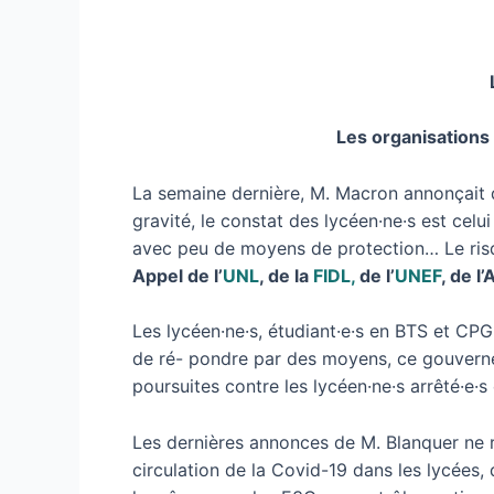
Les organisations
La semaine dernière, M. Macron annonçait d’
gravité, le constat des lycéen·ne·s est ce
avec peu de moyens de protection… Le risqu
Appel de l’
UNL
, de la
FIDL,
de l’
UNEF
, de l
Les lycéen·ne·s, étudiant·e·s en BTS et C
de ré- pondre par des moyens, ce gouvern
poursuites contre les lycéen·ne·s arrêté·e·s 
Les dernières annonces de M. Blanquer ne r
circulation de la Covid-19 dans les lycées, d