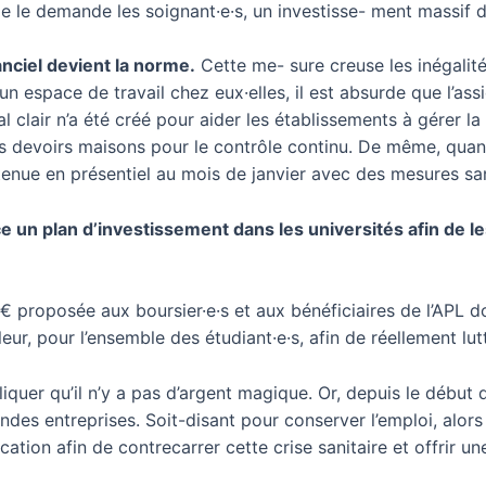
e le demande les soignant·e·s, un investisse- ment massif da
anciel devient la norme.
Cette me- sure creuse les inégalité
un espace de travail chez eux·elles, il est absurde que l’assidu
clair n’a été créé pour aider les établissements à gérer l
es devoirs maisons pour le contrôle continu. De même, qua
tenue en présentiel au mois de janvier avec des mesures san
ce un plan d’investissement dans les universités afin de 
0€ proposée aux boursier·e·s et aux bénéficiaires de l’APL do
 pour l’ensemble des étudiant·e·s, afin de réellement lutte
uer qu’il n’y a pas d’argent magique. Or, depuis le début d
andes entreprises. Soit-disant pour conserver l’emploi, alors
ucation afin de contrecarrer cette crise sanitaire et offrir une