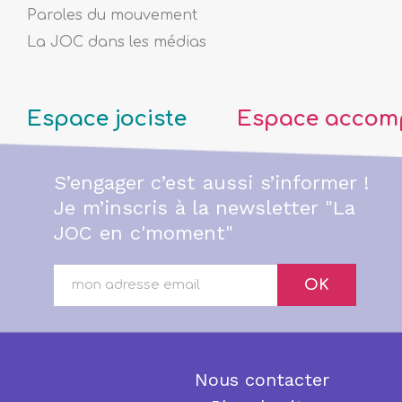
Paroles du mouvement
La JOC dans les médias
Espace jociste
Espace accom
S’engager c’est aussi s’informer !
Je m’inscris à la newsletter "La
JOC en c'moment"
OK
Nous contacter